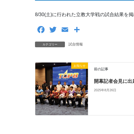
8/30(土)に行われた立教大学戦の試合結果を
F
T
E
共
a
wi
m
有
試合情報
カテゴリー
c
tt
ail
e
er
b
お知らせ
前の記事
o
開幕記者会見に出
o
2025年8月26日
k