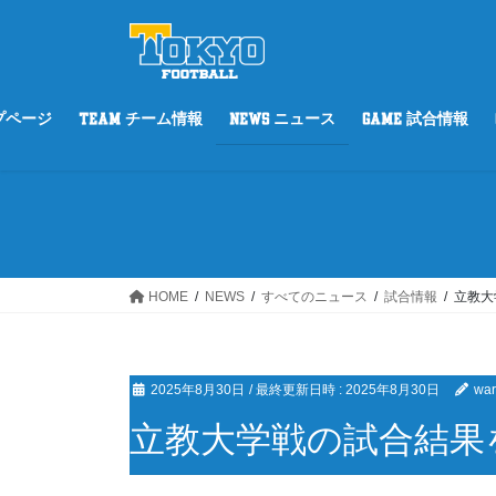
コ
ナ
ン
ビ
テ
ゲ
ン
ー
ツ
シ
ップページ
TEAM チーム情報
NEWS ニュース
GAME 試合情報
へ
ョ
ス
ン
キ
に
ッ
移
プ
動
HOME
NEWS
すべてのニュース
試合情報
立教大
2025年8月30日
/ 最終更新日時 :
2025年8月30日
war
立教大学戦の試合結果