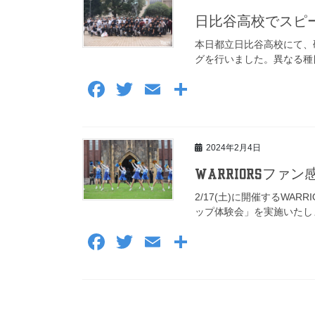
e
er
b
日比谷高校でスピ
o
本日都立日比谷高校にて、
グを行いました。異なる種
o
F
T
E
共
k
a
wi
m
有
c
tt
ail
2024年2月4日
e
er
b
WARRIORSフ
o
2/17(土)に開催するWA
ップ体験会」を実施いたし
o
F
T
E
共
k
a
wi
m
有
c
tt
ail
e
er