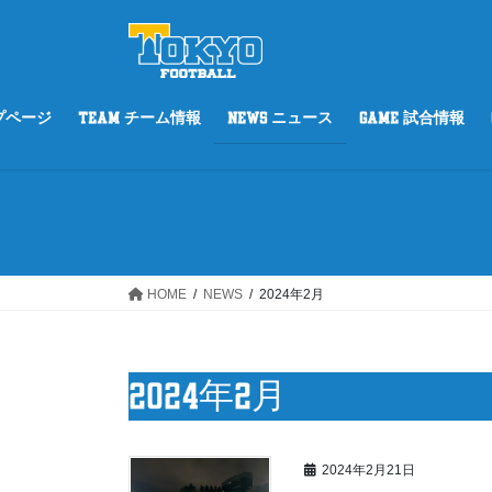
コ
ナ
ン
ビ
テ
ゲ
ン
ー
ツ
シ
ップページ
TEAM チーム情報
NEWS ニュース
GAME 試合情報
へ
ョ
ス
ン
キ
に
ッ
移
プ
動
HOME
NEWS
2024年2月
2024年2月
2024年2月21日