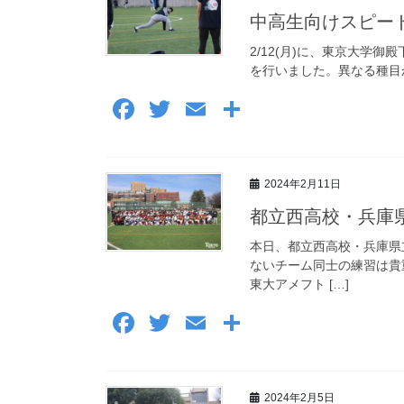
b
中高生向けスピー
o
2/12(月)に、東京大学
を行いました。異なる種目
o
F
T
E
共
k
a
wi
m
有
c
tt
ail
2024年2月11日
e
er
b
都立西高校・兵庫
o
本日、都立西高校・兵庫県
ないチーム同士の練習は貴
o
東大アメフト […]
k
F
T
E
共
a
wi
m
有
c
tt
ail
2024年2月5日