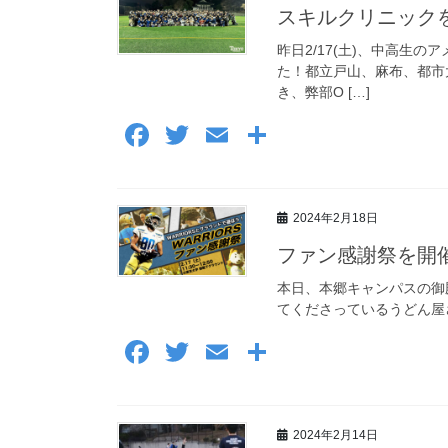
スキルクリニック
昨日2/17(土)、中高生
た！都立戸山、麻布、都市
き、弊部O […]
F
T
E
共
a
wi
m
有
c
tt
ail
2024年2月18日
e
er
b
ファン感謝祭を開
o
本日、本郷キャンパスの御
てくださっているうどん屋さん
o
F
T
E
共
k
a
wi
m
有
c
tt
ail
2024年2月14日
e
er