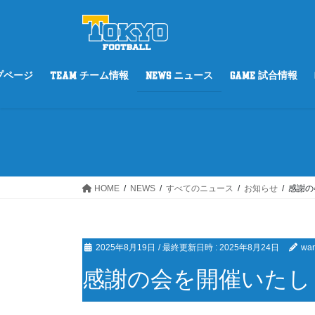
コ
ナ
ン
ビ
テ
ゲ
ン
ー
ツ
シ
ップページ
TEAM チーム情報
NEWS ニュース
GAME 試合情報
へ
ョ
ス
ン
キ
に
ッ
移
プ
動
HOME
NEWS
すべてのニュース
お知らせ
感謝の
2025年8月19日
/ 最終更新日時 :
2025年8月24日
war
感謝の会を開催いたし