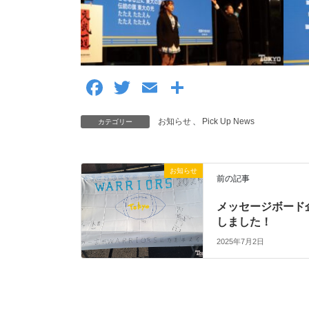
F
T
E
共
a
wi
m
有
お知らせ
、
Pick Up News
カテゴリー
c
tt
ail
e
er
b
お知らせ
前の記事
o
メッセージボード
o
しました！
k
2025年7月2日