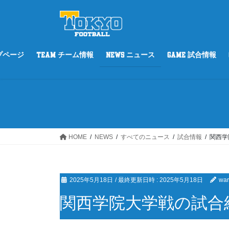
コ
ナ
ン
ビ
テ
ゲ
ン
ー
ツ
シ
ップページ
TEAM チーム情報
NEWS ニュース
GAME 試合情報
へ
ョ
ス
ン
キ
に
ッ
移
プ
動
HOME
NEWS
すべてのニュース
試合情報
関西学
2025年5月18日
/ 最終更新日時 :
2025年5月18日
war
関西学院大学戦の試合