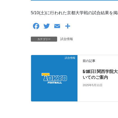
5/10(土)に行われた京都大学戦の試合結果を
F
T
E
共
a
wi
m
有
試合情報
カテゴリー
c
tt
ail
e
er
b
試合情報
前の記事
o
5/18(日) 関西学
o
いてのご案内
k
2025年5月11日