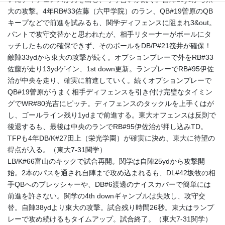
大の攻撃。4年RB#33佐藤（六甲学院）のラン、QB#19曽原のQB
キープなどで前進を試みるも、関学ディフェンスに阻まれ3&out。
パントで攻守交替かと思われたが、相手リターナーがボールにタ
ッチしたものの確保できず、そのボールをDB/P#21筏井が確保！
敵陣33ydから東大の攻撃が続く。オプションプレーで外をRB#33
佐藤が走り13ydゲイン、1st down更新。ランプレーでRB#95伊佐
治が中央を走り、確実に前進していく。続くオプションプレーで
QB#19曽原がうまく相手ディフェンスを引き付け完璧なタイミン
グでWR#80光吉にピッチ。ディフェンスのタックルを上手くはが
し、ゴールライン残り1ydまで前進する。東大オフェンスは反則で
後退するも、最後は中央のランでRB#95伊佐治が押し込みTD。
TFPも4年DB/K#27田上（栄光学園）が確実に決め、東大に待望の
得点が入る。（東大7-31関学）
LB/K#66富山のキックで試合再開。関学は自陣25ydから攻撃開
始。2本のパスを通され自陣まで攻め込まれるも、DL#42坂牧の相
手QBへのプレッシャーや、DB#6渡邊のナイスカバーで簡単には
前進を許さない。関学の4th downギャンブルは失敗し、攻守交
替。自陣38ydより東大の攻撃。試合残り時間26秒。東大はランプ
レーで攻め続けるもタイムアップ。試合終了。（東大7-31関学）