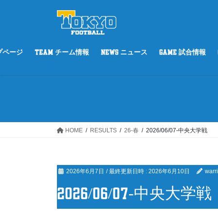
コ
ナ
ン
ビ
テ
ゲ
ン
ー
ツ
シ
ップページ
TEAM チーム情報
NEWS ニュース
GAME 試合情報
へ
ョ
ス
ン
キ
に
ッ
移
プ
動
HOME
RESULTS
26-春
2026/06/07-中央大学戦
2026年6月7日
/ 最終更新日時 :
2026年6月10日
warri
2026/06/07-中央大学戦