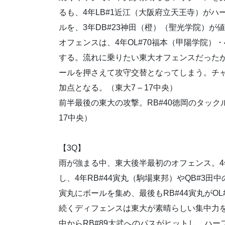
るも、4年LB#1近江（大阪府立天王寺）が
ルを、3年DB#23神田（橙）（聖光学院）
オフェンスは、4年OL#70福本（甲陽学院）・4
する。流れに乗りたい東大オフェンスだった
ールを押さえて攻守交替となってしまう。チ
加点となる。（東大7 – 17中央）
前半最後の東大の攻撃。RB#40徳岡のタック
17中央）
【3Q】
雨が強まる中、東大後半最初のオフェンス。4
し、4年RB#44寅丸（駒場東邦）やQB#3
寅丸にボールを集め、最後もRB#44寅丸がOL#
続くディフェンスは東大が素晴らしい集中力を見
中からRB#89大武へのパスがヒットし、ハーフ