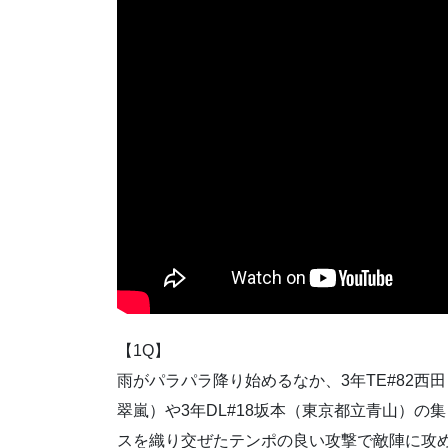
【1Q】
雨がパラパラ降り始めるなか、3年TE#82西
翠嵐）や3年DL#18坂本（東京都立青山）の
スを織り交ぜたテンポの良い攻撃で敵陣に攻め