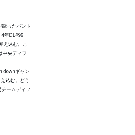
が蹴ったパント
年DL#99
抑え込む。こ
は中央ディフ
downギャン
抑え込む。どう
両チームディフ