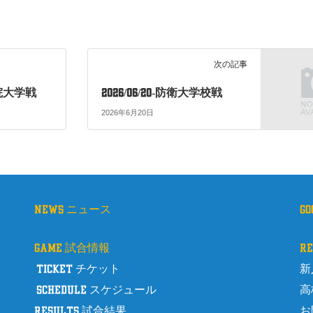
次の記事
西学院大学戦
2026/06/20-防衛大学校戦
2026年6月20日
news ニュース
g
game 試合情報
r
ticket チケット
新
schedule スケジュール
高
results 試合結果
お