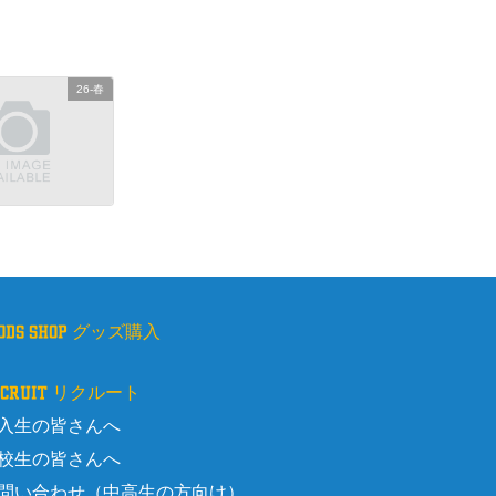
26-春
oods shop グッズ購入
ecruit リクルート
入生の皆さんへ
校生の皆さんへ
問い合わせ（中高生の方向け）