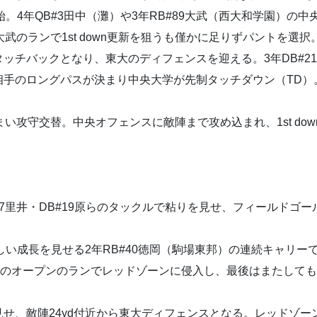
始。4年QB#3田中（灘）や3年RB#89大武（西大和学園）の
9大武のランで1st down更新を狙うも僅かに足りずパントを選択。
ッチバックとなり、東大のディフェンスを迎える。3年DB#2
手のロングパスが決まり中央大学が先制タッチダウン（TD）。（
しまい攻守交替。中央オフェンスに敵陣まで攻め込まれ、1st do
27里井・DB#19原らのタックルで粘りを見せ、フィールドゴー
しい成長を見せる2年RB#40徳岡（駒場東邦）の連続キャリー
和学園）のオープンのランでレッドゾーンに侵入し、最後はまたしても
せ、敵陣24yd付近から東大ディフェンスとなる。レッドゾー