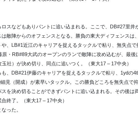
ロスなどもありパントに追い込まれる。ここで、DB#27里井
は敵陣からのオフェンスとなる。勝負の東大ディフェンスは、4
や、LB#1近江のキャリアを捉えるタックルで粘り、無失点で
藤原・RB#89大武のオープンのランで敵陣に攻め込むが、最後
攻玉社）が決め切り、同点に追いつく。（東大17 – 17中央）
DB#21伊藤のキャリアを捉えるタックルで粘り、1ydの4th 
#20細見（開成）が素早いタックル。この勝負どころを無失点で
パスを決め切ることができずパントに追い込まれる。その後は
終了。（東大17 – 17中央）
となった。