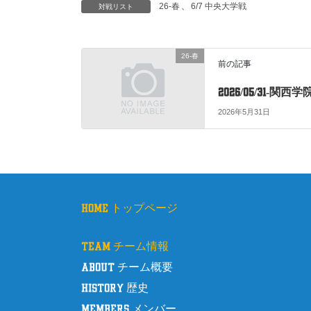
26-春
、
6/7 中央大学戦
対戦リスト
c
tt
ail
e
er
b
26-春
前の記事
o
2026/05/31-関
o
2026年5月31日
k
home トップページ
team チーム情報
about チーム概要
history 歴史
members メンバー