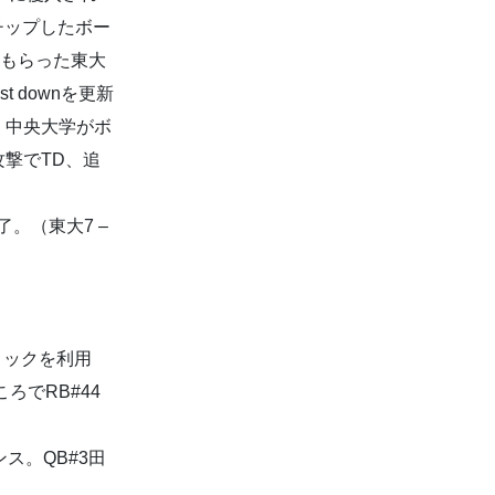
チップしたボー
をもらった東大
 downを更新
。中央大学がボ
撃でTD、追
。（東大7 –
ロックを利用
ろでRB#44
ス。QB#3田