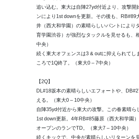
追い込む。東大は自陣27yd付近より、攻撃開
ンにより1st downを更新。その後も、RB#8
井（西大和学園）の素晴らしいパントによりタ
育学園渋谷）が強烈なタックルを見せるも、相
中央）
続く東大オフェンスは3 & outに抑えられて
ころで1Q終了。（東大0 – 7中央）
【2Q】
DL#18坂本の素晴らしいエフォートや、DB#
える。（東大0 – 10中央）
自陣35yd付近から東大の攻撃。この春素晴ら
1st down更新。4年RB#85藤原（西大
オープンのランでTD。（東大7 – 10中央）
続くキックで、中央が素晴らしいリターンを見