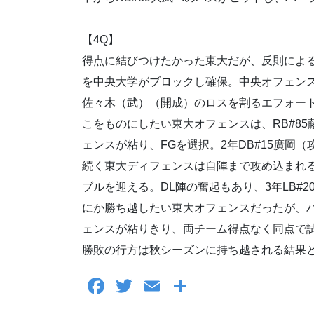
【4Q】
得点に結びつけたかった東大だが、反則による
を中央大学がブロックし確保。中央オフェンス
佐々木（武）（開成）のロスを割るエフォート
こをものにしたい東大オフェンスは、RB#85
ェンスが粘り、FGを選択。2年DB#15廣岡（
続く東大ディフェンスは自陣まで攻め込まれるも、
ブルを迎える。DL陣の奮起もあり、3年LB
にか勝ち越したい東大オフェンスだったが、
ェンスが粘りきり、両チーム得点なく同点で試合
勝敗の行方は秋シーズンに持ち越される結果
F
T
E
共
a
wi
m
有