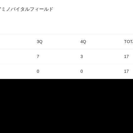
所 アミノバイタルフィールド
3Q
4Q
TOT
7
3
17
0
0
17