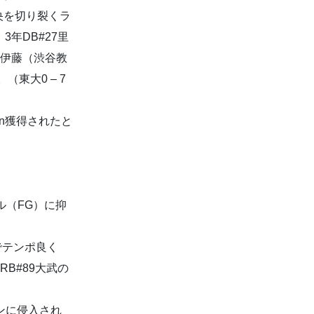
中央を切り裂くラ
3年DB#27里
1伊藤（渋谷教
東大0 – 7
wn獲得されたと
ル（FG）に抑
でテンポ良く
RB#89大武の
ンに侵入され