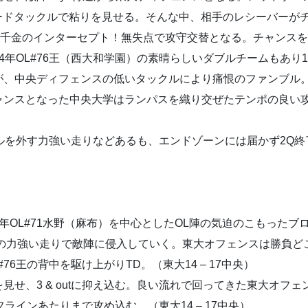
ハードタックルで粘りを見せる。そんな中、相手のレシーバーが
が値千金のインターセプト！無失点で攻守交替となる。チャンス
年OL#76王（西大和学園）の素晴らしいダブルチームもあり1st
が、中央ディフェンスの低いタックルにより痛恨のファンブル
ャンスとなった中央大学はランパスを織り交ぜたテンポの良い攻
ルを外す力強い走りなどあるも、エンドゾーンには届かず2Q終了
年OL#71水野（麻布）を中心としたOL陣の気迫のこもったブ
田中の力強い走りで敵陣に侵入していく。東大オフェンスは勝負どこ
76王の背中を駆け上がりTD。（東大14 – 17中央）
せ、3 & outに抑え込む。良い流れで回ってきた東大オフェン
ラインあたりまで攻め込む。（東大14 – 17中央）