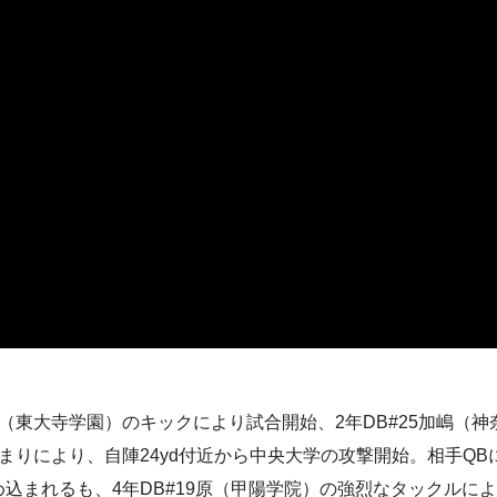
田（東大寺学園）のキックにより試合開始、2年DB#25加嶋（
集まりにより、自陣24yd付近から中央大学の攻撃開始。相手QB
込まれるも、4年DB#19原（甲陽学院）の強烈なタックルに