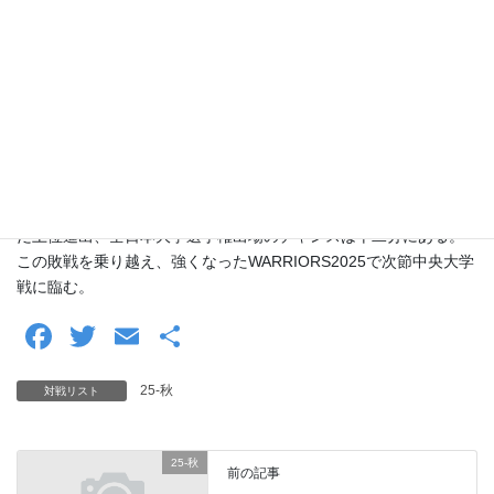
ッチを見せているキャプテンTE#34太田が相手ディフェンダーの
上からボールをもぎ取りナイスTD。（東大28-49法政）
攻撃権を渡すわけにはいかない東大はここでオンサイドキックを
選択。4年DB#21舟本（栄光学園）が転がしたボールは惜しくも法
政に抑えられる。法政オフェンスは立て続けのランでじっくり時
間を進めていき、最後はフィールドゴールトライに失敗するもの
のここで試合終了。（東大28-49法政）
東大は昨年の関東王者である法政に対し幾度となく食い下がる
も、最後は点差をつけられ敗北という結果に終わった。しかしま
だ上位進出、全日本大学選手権出場のチャンスは十二分にある。
この敗戦を乗り越え、強くなったWARRIORS2025で次節中央大学
戦に臨む。
F
T
E
共
a
wi
m
有
25-秋
対戦リスト
c
tt
ail
e
er
25-秋
b
前の記事