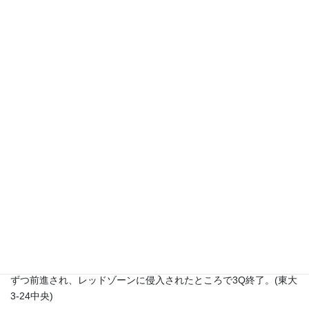
17中央)
【3Q】
中央のキックで後半開始。スクイブをRB#39岩井(3年・麻布)が落
ち着いて処理してリターンし、自陣30ydsからの後半最初のシリー
ズとなる。1stプレーでWR#7伊理へのスクリーンパスが決まり、
その後相手の反則も絡み大きく前進、敵陣40yds付近からの1st
down。QB#14伊藤(宏)からWR#7伊理へのポストパスで7ydギャン
ブルが見事成功。その後、WR#97馬渡(2年・京都市立堀川)へのパ
スで再びdownを更新する。しかし、エンドゾーン内を狙ったパス
を中央DBにインターセプトされタッチバック。続く中央の攻撃
は、立て続けにフレッシュを許し、80ydsドライブのTDシリーズ
を献上する。(東大3-24中央)中央のキックで試合再開。WR/TE#96
永幡へのパスがヒットし、見事なランアフターキャッチをみせ、
大きくゲインする。その後も立て続けにWR/TE#96永幡へのパス
が決まり、敵陣39ydからの1st downを迎える。しかし4th downに
追い込まれ、ギャンブルは失敗。中央の攻撃は見事なパスで少し
ずつ前進され、レッドゾーンに侵入されたところで3Q終了。(東大
3-24中央)