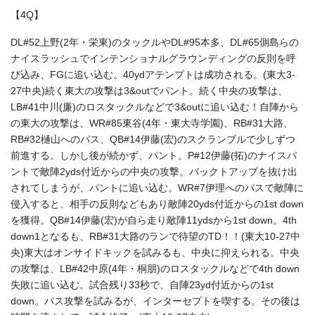
【4Q】
DL#52上野(2年・栄東)のタックルやDL#95本多、DL#65側島らの
ナイスラッシュでインテンショナルグラウンディングの反則を呼
び込み、FGに追い込む。40ydアテンプトは成功される。(東大3-
27中央)続く東大の攻撃は3&outでパント。続く中央の攻撃は、
LB#41中川(廉)のロスタックルなどで3&outに追い込む！自陣から
の東大の攻撃は、WR#85東谷(4年・東大寺学園)、RB#31大路、
RB#32樋山へのパス、QB#14伊藤(宏)のスクランブルで少しずつ
前進する。しかし後が続かず、パント。P#12伊藤(拓)のナイスパ
ントで敵陣2yds付近からの中央の攻撃。バックトアップを抜け出
されてしまうが、パントに追い込む。WR#7伊理へのパスで敵陣に
侵入すると、相手の反則などもあり敵陣20yds付近からの1st down
を獲得。QB#14伊藤(宏)が自ら走り敵陣11ydsから1st down。4th
down1となるも、RB#31大路のランで待望のTD！！(東大10-27中
央)東大はオンサイドキックを試みるも、中央に抑えられる。中央
の攻撃は、LB#42中原(4年・桐朋)のロスタックルなどで4th down
失敗に追い込む。試合残り33秒で、自陣23yd付近からの1st
down。パス攻撃を試みるが、インターセプトを喫する。その後は