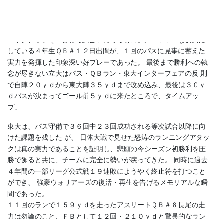
この試合初め て 投じたパスは見事にエンドゾーン内でＷＲ＃１９
森田（２年）の両手に収まり、東 大は ダメ押しのＴＤ。キッカー
＃２１神戸のＰＡＴも決まり４２－２１。（残り時間２４秒）
バックアップＱＢとして試合中何時でもスタンバイＯＫな状態に
している４年生ＱＢ＃１２日出間が、１回のパスに見事に蓄えた
実力を発揮した印象深い好プレーであった。 最後まで勝利への執
念が尽きない立大はパス・ＱＢラン・東大インターフェアの反 則
で自陣２０ｙｄから東大陣３５ｙｄまで攻め込み、最後は３０ｙ
ｄパスが決まってゴール前５ｙｄに来たところで、タイムアッ
プ。
東大は、パス守備で３６回中２３回成功される等次試合以降に向
けた課題を残した が、 日体大戦で見せた怒涛のランニングアタッ
クは真の実力であることを証明し、悲願の今シーズン初勝利を圧
勝で飾ると共に、チームに完全に勢いが戻ってきた。 同時に過去
４年間の一部リーグ公式戦１９連敗にようやく終止符を打つこと
ができ、 強豪ウォリアーズの復活・再生を告げるメモリアルな瞬
間であった。
１１回のランで１５９ｙｄを走ったアスリートＱＢ＃８長尾の走
力は勿論のこと、ＦＢとして１２回・２１０ｙｄと驚異的なラン