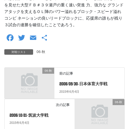
を見せた大型ＦＢ＃３９瀬戸の重く速い突進 力、強力な グランド
アタックを支えるＯＬ陣のパワー溢れるブロック・スピード溢れ
コンビ ネーションの良いリードブロックに、応援席の誰もが残り
３試合の連勝を確信したことであろう。
F
T
E
共
a
wi
m
有
06-秋
対戦リスト
c
tt
ail
e
er
06-秋
b
前の記事
o
2006/09/30-日本体育大学戦
o
2015年6月4日
k
06-秋
次の記事
2006/10/21-筑波大学戦
2015年6月4日