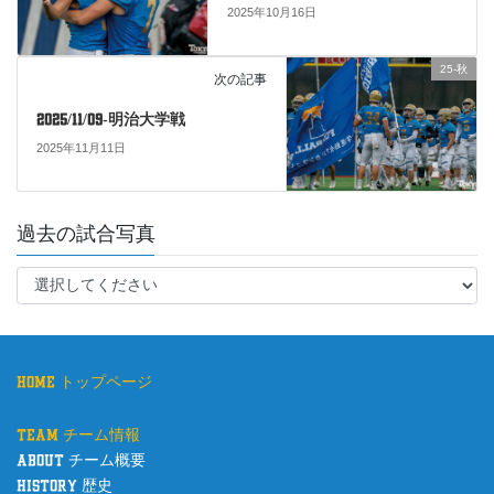
o
2025年10月16日
k
25-秋
次の記事
2025/11/09-明治大学戦
2025年11月11日
過去の試合写真
home トップページ
team チーム情報
about チーム概要
history 歴史