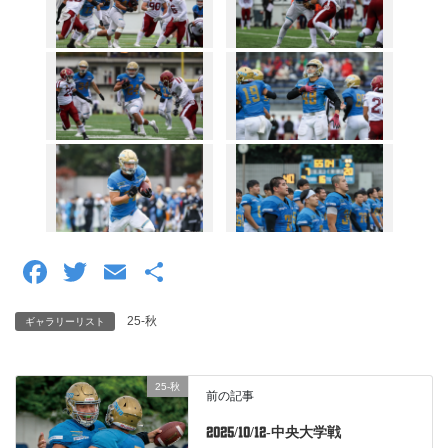
F
T
E
共
a
wi
m
有
25-秋
ギャラリーリスト
c
tt
ail
e
er
25-秋
b
前の記事
o
2025/10/12-中央大学戦