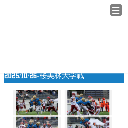
コ
ナ
ン
ビ
テ
ゲ
ン
ー
GALLERY
ツ
シ
へ
ョ
ス
ン
HOME
GALLERY
25-秋
2025/10/26-桜美林大学戦
キ
に
ッ
移
プ
動
2025年10月28日
/ 最終更新日時 :
2025年10月28日
warriors.tokyo
25-秋
2025/10/26-桜美林大学戦