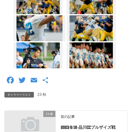
F
T
E
共
a
wi
m
有
23-秋
ギャラリーリスト
c
tt
ail
e
er
23-春
b
前の記事
o
2023/6/18-品川CCブルザイズ戦