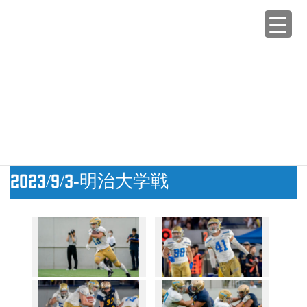
コ
ナ
ン
ビ
テ
ゲ
ン
ー
GALLERY
ツ
シ
へ
ョ
ス
ン
HOME
GALLERY
23-秋
2023/9/3-明治大学戦
キ
に
ッ
移
プ
動
2023年9月12日
/ 最終更新日時 :
2023年9月12日
warriors.tokyo
23-秋
2023/9/3-明治大学戦