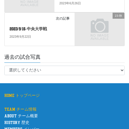
o
2023年6月26日
k
23-秋
次の記事
2023/9/16-中央大学戦
2023年9月22日
過去の試合写真
home トップページ
team チーム情報
about チーム概要
history 歴史