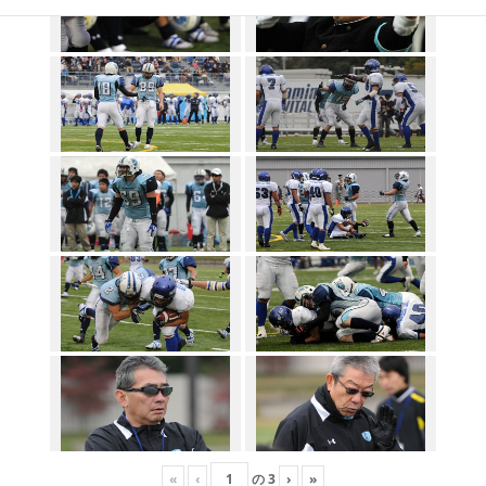
«
‹
の
3
›
»