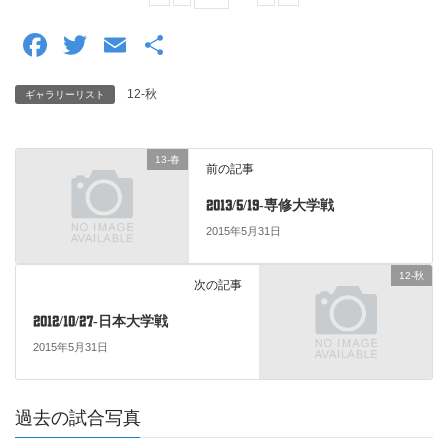
F
T
E
共
a
wi
m
有
12-秋
ギャラリーリスト
c
tt
ail
e
er
13-春
b
前の記事
o
2013/5/19-専修大学戦
o
2015年5月31日
k
12-秋
次の記事
2012/10/27-日本大学戦
2015年5月31日
過去の試合写真