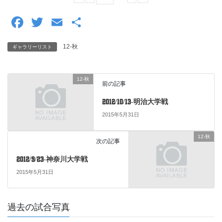
F
T
E
共
a
wi
m
有
12-秋
ギャラリーリスト
c
tt
ail
e
er
12-秋
b
前の記事
o
2012/10/13-明治大学戦
o
2015年5月31日
k
12-秋
次の記事
2012/9/23-神奈川大学戦
2015年5月31日
過去の試合写真