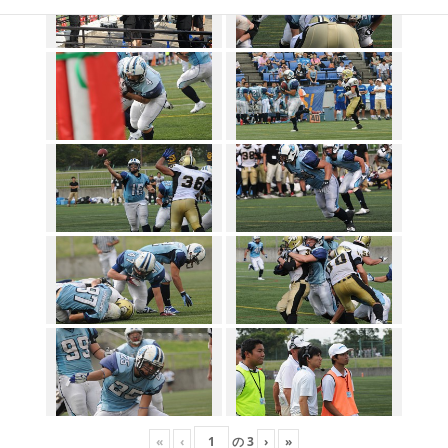
«
‹
の
3
›
»