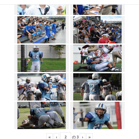
«
‹
の
3
›
»