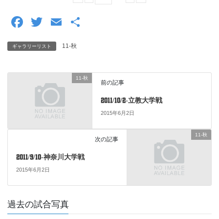
F
T
E
共
a
wi
m
有
11-秋
ギャラリーリスト
c
tt
ail
e
er
11-秋
b
前の記事
o
2011/10/2-立教大学戦
o
2015年6月2日
k
11-秋
次の記事
2011/9/10-神奈川大学戦
2015年6月2日
過去の試合写真