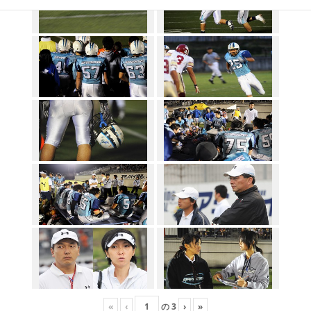
«
‹
の
3
›
»