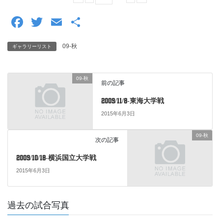
F
T
E
共
a
wi
m
有
09-秋
ギャラリーリスト
c
tt
ail
e
er
09-秋
b
前の記事
o
2009/11/8-東海大学戦
o
2015年6月3日
k
09-秋
次の記事
2009/10/18-横浜国立大学戦
2015年6月3日
過去の試合写真