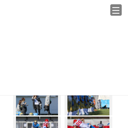
コ
ナ
ン
ビ
テ
ゲ
ン
ー
GALLERY
ツ
シ
へ
ョ
ス
ン
HOME
GALLERY
20-秋
2020/11/14-日本大学戦
キ
に
ッ
移
プ
動
2020年12月12日
/ 最終更新日時 :
2022年11月12日
warriors.tokyo
20-秋
2020/11/14-日本大学戦