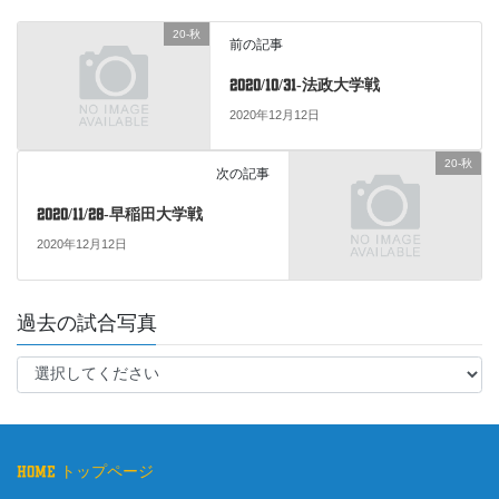
e
er
20-秋
b
前の記事
o
2020/10/31-法政大学戦
o
2020年12月12日
k
20-秋
次の記事
2020/11/28-早稲田大学戦
2020年12月12日
過去の試合写真
home トップページ