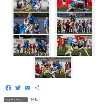
F
T
E
共
a
wi
m
有
20-秋
ギャラリーリスト
c
tt
ail