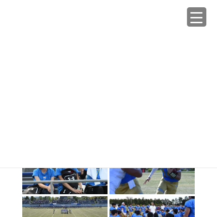
コ
ナ
ン
ビ
テ
ゲ
ン
ー
Galleries
ツ
シ
へ
ョ
ス
ン
HOME
Galleries
2018秋 vs東海大
キ
に
ッ
移
プ
動
2018年9月15日
/ 最終更新日時 :
2018年9月16日
tokyowarriors_admin
2018秋 vs東海大