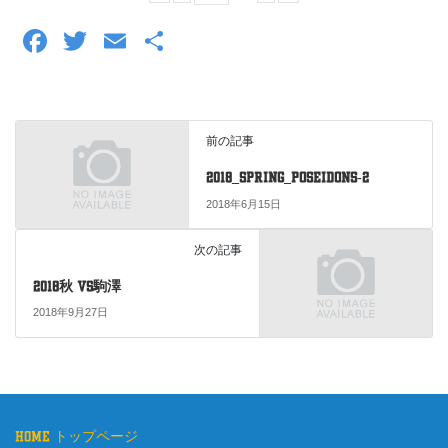
F
T
E
共
a
wi
m
有
c
tt
ail
e
er
前の記事
b
2018_spring_POSEIDONS-2
o
2018年6月15日
o
次の記事
k
2018秋 vs駒澤
2018年9月27日
home トップページ