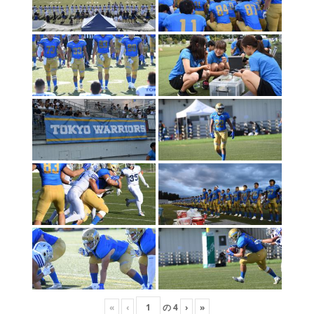
«
‹
の
4
›
»