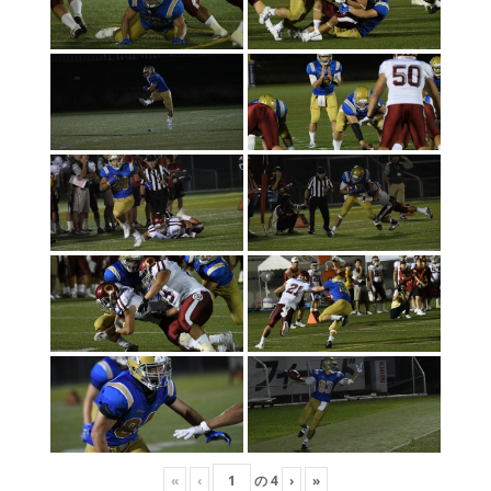
«
‹
の
4
›
»