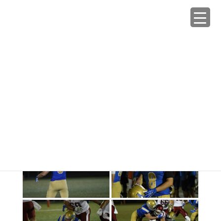
コ
ナ
ン
ビ
テ
ゲ
ン
ー
Galleries
ツ
シ
へ
ョ
ス
ン
HOME
Galleries
2017秋 vs桜美林大
キ
に
ッ
移
プ
動
2018年1月29日
/ 最終更新日時 :
2024年10月25日
tokyowarriors_admin
2017秋 vs桜美林大