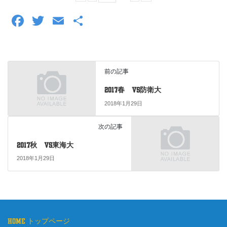
F
T
E
共
a
wi
m
有
c
tt
ail
e
er
前の記事
b
2017春 vs防衛大
o
2018年1月29日
o
次の記事
k
2017秋 vs東海大
2018年1月29日
home トップページ