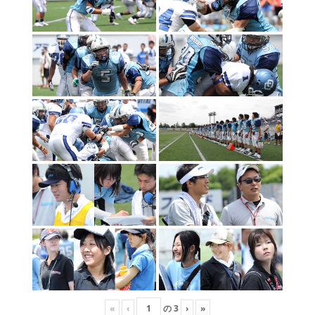
«
‹
の
3
›
»