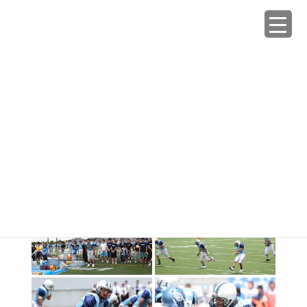
コ
ナ
ン
ビ
テ
ゲ
ン
ー
Galleries
ツ
シ
へ
ョ
ス
ン
HOME
Galleries
2008春 vs中央大
キ
に
ッ
移
プ
動
2018年1月29日
/ 最終更新日時 :
2018年1月29日
tokyowarriors_admin
2008春 vs中央大