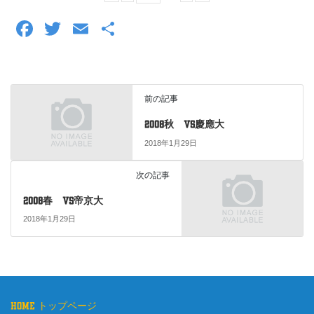
F
T
E
共
a
wi
m
有
c
tt
ail
e
er
前の記事
b
2008秋 vs慶應大
o
2018年1月29日
o
次の記事
k
2008春 vs帝京大
2018年1月29日
home トップページ