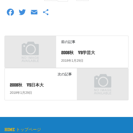
F
T
E
共
a
wi
m
有
c
tt
ail
e
er
前の記事
b
2008秋 vs学芸大
o
2018年1月29日
o
次の記事
k
2008秋 vs日本大
2018年1月29日
home トップページ