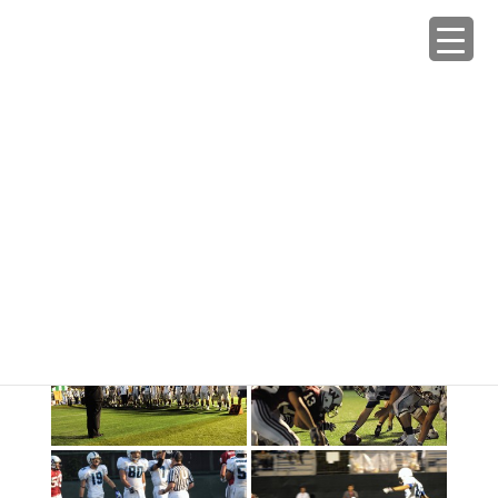
コ
ナ
ン
ビ
テ
ゲ
ン
ー
Galleries
ツ
シ
へ
ョ
ス
ン
HOME
Galleries
2008秋 vs早稲田大
キ
に
ッ
移
プ
動
2018年1月29日
/ 最終更新日時 :
2018年1月29日
tokyowarriors_admin
2008秋 vs早稲田大