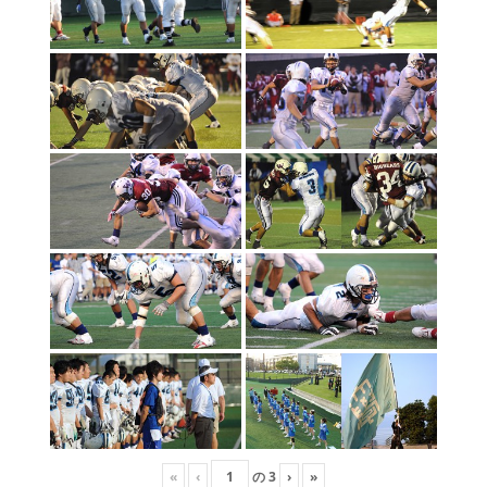
«
‹
の
3
›
»