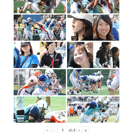
«
‹
の
3
›
»