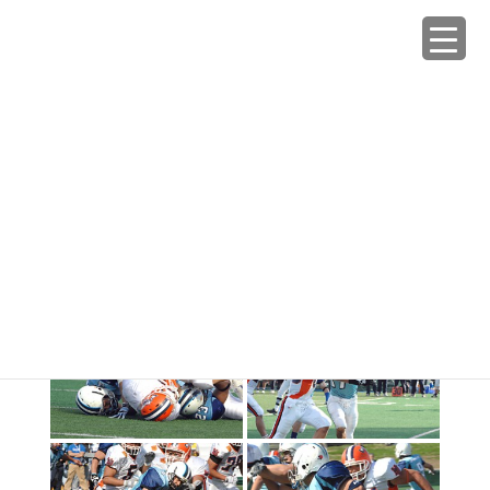
コ
ナ
ン
ビ
テ
ゲ
ン
ー
Galleries
ツ
シ
へ
ョ
ス
ン
HOME
Galleries
2007春 vs法政大
キ
に
ッ
移
プ
動
2018年1月29日
/ 最終更新日時 :
2018年1月29日
tokyowarriors_admin
2007春 vs法政大