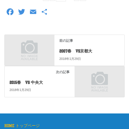
F
T
E
共
a
wi
m
有
c
tt
ail
e
er
前の記事
b
2007春 vs京都大
o
2018年1月29日
o
次の記事
k
2015春 vs 中央大
2018年1月29日
home トップページ