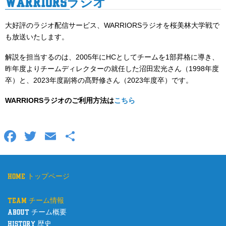
WARRIORSラジオ
大好評のラジオ配信サービス、WARRIORSラジオを桜美林大学戦で
も放送いたします。
解説を担当するのは、2005年にHCとしてチームを1部昇格に導き、
昨年度よりチームディレクターの就任した沼田宏光さん（1998年度
卒）と、2023年度副将の髙野修さん（2023年度卒）です。
WARRIORSラジオのご利用方法は
こちら
F
T
E
共
a
wi
m
有
c
tt
ail
home トップページ
e
er
b
team チーム情報
o
about チーム概要
history 歴史