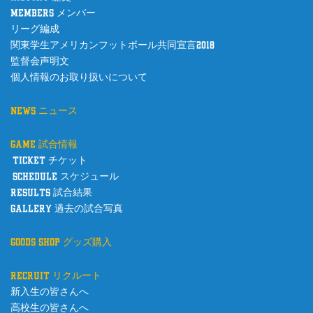
o
members メンバー
k
リーグ編成
関東学生アメリカンフットボール共同宣言2018
監督会声明文
個人情報のお取り扱いについて
news ニュース
game 試合情報
ticket チケット
schedule スケジュール
results 試合結果
gallery 過去の試合写真
goods shop グッズ購入
recruit リクルート
新入生の皆さんへ
高校生の皆さんへ