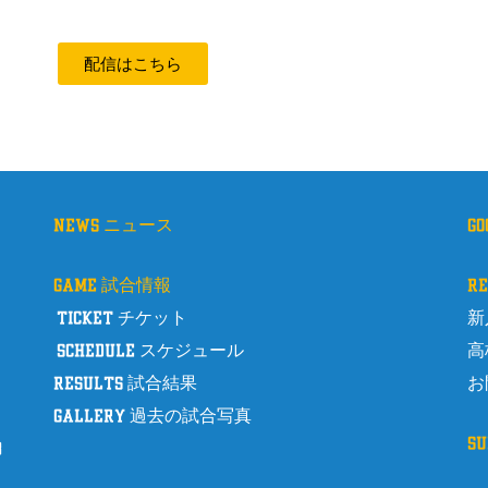
配信はこちら
news ニュース
g
game 試合情報
r
ticket チケット
新
schedule スケジュール
高
results 試合結果
お
gallery 過去の試合写真
s
8