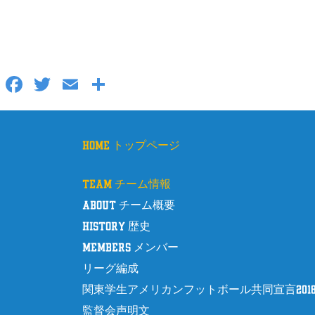
F
T
E
共
a
wi
m
有
c
tt
ail
e
er
home トップページ
b
team チーム情報
o
about チーム概要
o
history 歴史
k
members メンバー
リーグ編成
関東学生アメリカンフットボール共同宣言201
監督会声明文