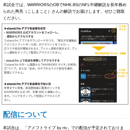
本試合では、WARRIORSのOBでNHK-BSのNFL中継解説を長年務め
られた輿亮（こしまこと）さんの解説でお届けします。
ぜひご聴取
ください。
配信について
本試合は、「アメフトライブ by rtv」での配信が予定されておりま