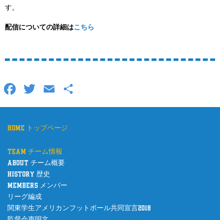
す。
配信についての詳細は
こちら
F
T
E
共
a
wi
m
有
c
tt
ail
home トップページ
e
er
b
team チーム情報
o
about チーム概要
history 歴史
o
members メンバー
k
リーグ編成
関東学生アメリカンフットボール共同宣言2018
監督会声明文