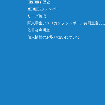
history 歴史
k
members メンバー
リーグ編成
関東学生アメリカンフットボール共同宣言201
監督会声明文
個人情報のお取り扱いについて