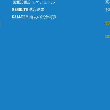
schedule スケジュール
高
results 試合結果
お
gallery 過去の試合写真
s
8
c