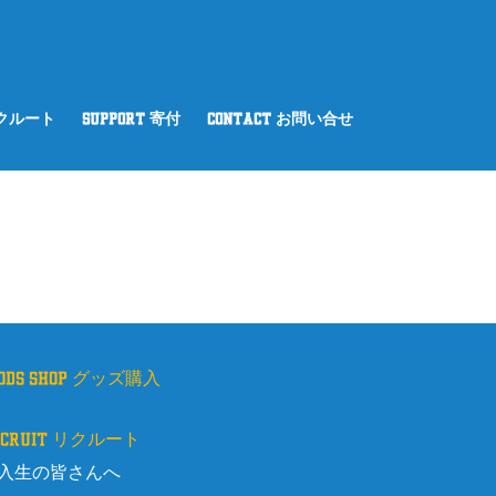
リクルート
SUPPORT 寄付
CONTACT お問い合せ
oods shop グッズ購入
ecruit リクルート
入生の皆さんへ