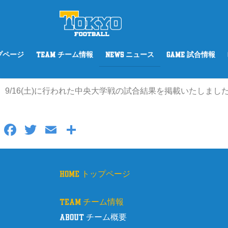
ップページ
TEAM チーム情報
NEWS ニュース
GAME 試合情報
9/16(土)に行われた中央大学戦の試合結果を掲載いたしまし
F
T
E
共
a
wi
m
有
c
tt
ail
e
er
home トップページ
b
team チーム情報
o
about チーム概要
o