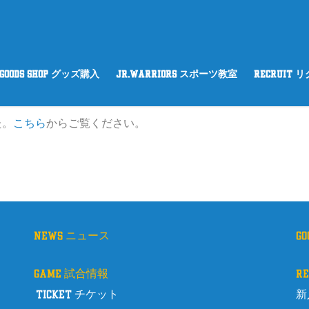
GOODS SHOP グッズ購入
Jr.WARRIORS スポーツ教室
RECRUIT 
た。
こちら
からご覧ください。
news ニュース
g
game 試合情報
r
ticket チケット
新