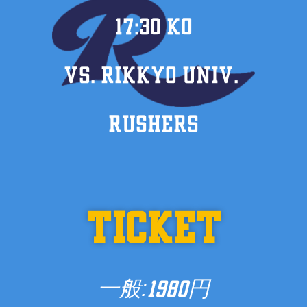
17:30 KO
VS. RIKKYO UNIV.
RUSHERS
TICKET
一般:
円
1980