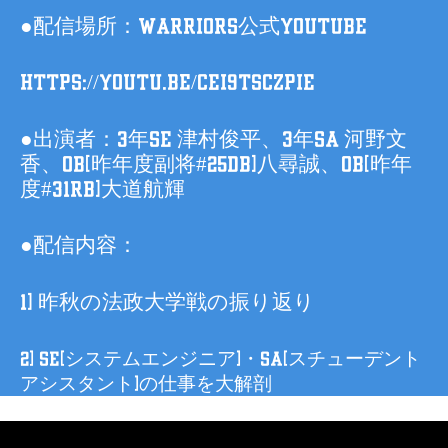
●配信場所：WARRIORS公式YouTube
https://youtu.be/CEi9tsCZpiE
●出演者：3年SE 津村俊平、3年SA 河野文
香、OB(昨年度副将#25DB)八尋誠、OB(昨年
度#31RB)大道航輝
●配信内容：
1) 昨秋の法政大学戦の振り返り
2) SE(システムエンジニア)・SA(スチューデント
アシスタント)の仕事を大解剖