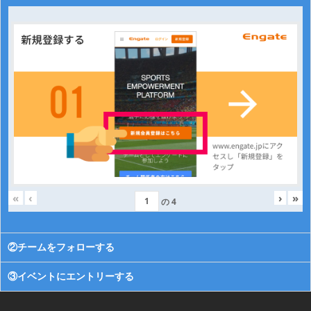
«
‹
›
»
の
4
②チームをフォローする
③イベントにエントリーする