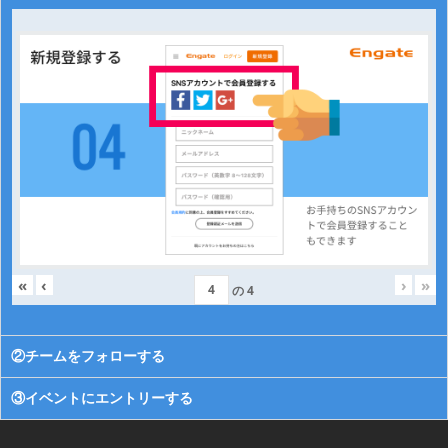
«
‹
›
»
の
4
②チームをフォローする
③イベントにエントリーする