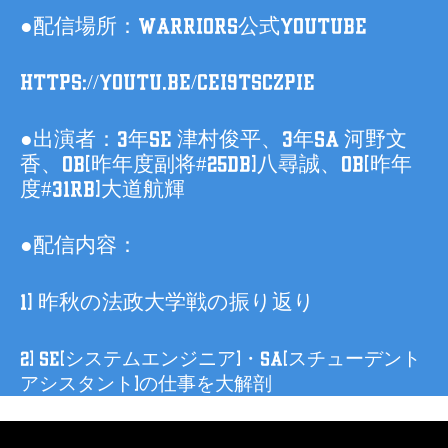
●配信場所：WARRIORS公式YouTube
https://youtu.be/CEi9tsCZpiE
●出演者：3年SE 津村俊平、3年SA 河野文
香、OB(昨年度副将#25DB)八尋誠、OB(昨年
度#31RB)大道航輝
●配信内容：
1) 昨秋の法政大学戦の振り返り
2) SE(システムエンジニア)・SA(スチューデント
アシスタント)の仕事を大解剖