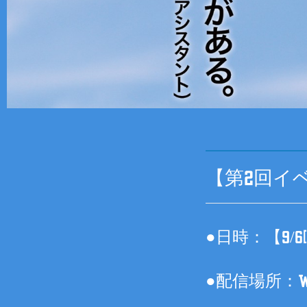
【第2回イ
●日時：【9/6
●配信場所：WA