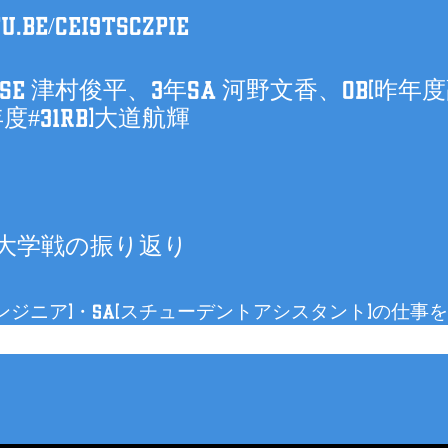
u.be/CEi9tsCZpiE
E 津村俊平、3年SA 河野文香、OB(昨年度副
度#31RB)大道航輝
政大学戦の振り返り
ムエンジニア)・SA(スチューデントアシスタント)の仕事