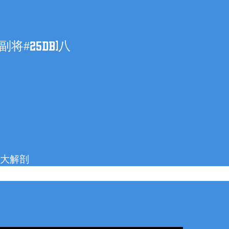
将#25DB)八
を大解剖