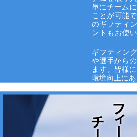
単にチーム
ことが可能で
のギフティ
ントもお使
ギフティン
や選手から
ます。皆様に
環境向上に