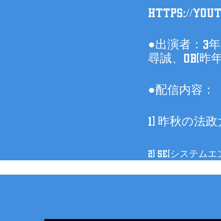
https://yout
●出演者：3年S
尋誠、OB(昨年
●配信内容：
1) 昨秋の法
2) SE(システ