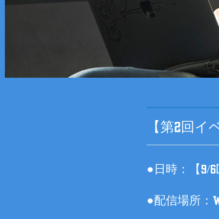
【第2回イ
●日時：【9/6
●配信場所：WA