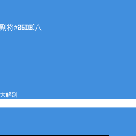
将#25DB)八
を大解剖