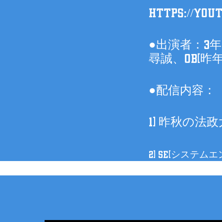
https://yout
●出演者：3年S
尋誠、OB(昨年
●配信内容：
1) 昨秋の法
2) SE(システ