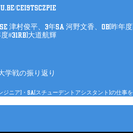
u.be/CEi9tsCZpiE
E 津村俊平、3年SA 河野文香、OB(昨年度副
度#31RB)大道航輝
政大学戦の振り返り
ムエンジニア)・SA(スチューデントアシスタント)の仕事