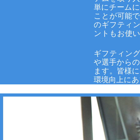
単にチーム
ことが可能で
のギフティ
ントもお使
ギフティン
や選手から
ます。皆様に
環境向上に