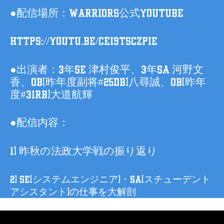
●配信場所：WARRIORS公式YouTube
https://youtu.be/CEi9tsCZpiE
●出演者：3年SE 津村俊平、3年SA 河野文
香、OB(昨年度副将#25DB)八尋誠、OB(昨年
度#31RB)大道航輝
●配信内容：
1) 昨秋の法政大学戦の振り返り
2) SE(システムエンジニア)・SA(スチューデント
アシスタント)の仕事を大解剖