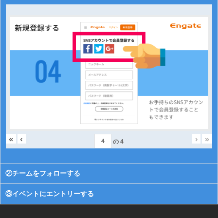
«
‹
›
»
の
4
②チームをフォローする
③イベントにエントリーする