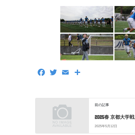
F
T
E
共
a
wi
m
有
c
tt
ail
e
er
前の記事
b
o
2025春 京都大学戦
2025年5月12日
o