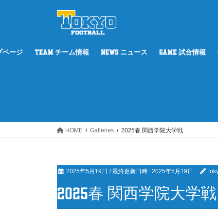
コ
ナ
ン
ビ
テ
ゲ
ン
ー
ツ
シ
ップページ
TEAM チーム情報
NEWS ニュース
GAME 試合情報
へ
ョ
ス
ン
キ
に
ッ
移
プ
動
HOME
Galleries
2025春 関西学院大学戦
2025年5月19日
/ 最終更新日時 :
2025年5月19日
tok
2025春 関西学院大学戦