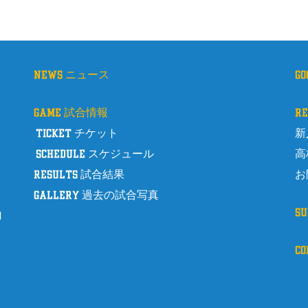
news ニュース
g
game 試合情報
r
ticket チケット
新
schedule スケジュール
高
results 試合結果
お
gallery 過去の試合写真
s
8
c