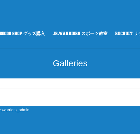
GOODS SHOP グッズ購入
Jr.WARRIORS スポーツ教室
RECRUIT 
Galleries
yowarriors_admin