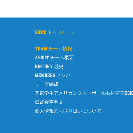
k
home トップページ
team チーム情報
about チーム概要
history 歴史
members メンバー
リーグ編成
関東学生アメリカンフットボール共同宣言201
監督会声明文
個人情報のお取り扱いについて