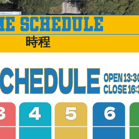
ME SCHEDULE
時程