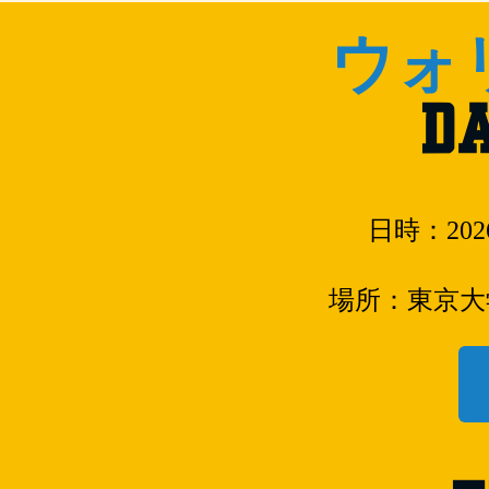
ウォ
D
日時：20
場所：東京大